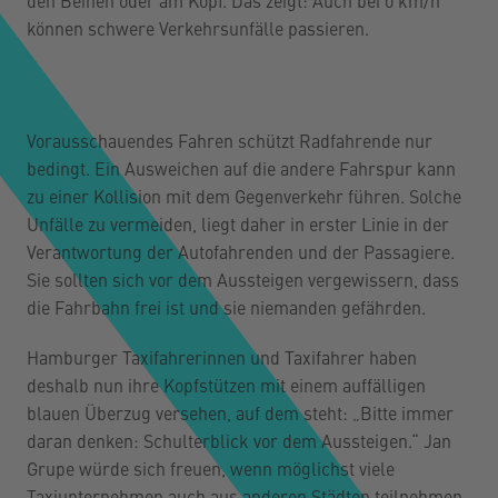
den Beinen oder am Kopf. Das zeigt: Auch bei 0 km/h
den YouTube Video-Service zu laden!
können schwere Verkehrsunfälle passieren.
Wir verwenden einen Service eines Drittanbieters,
um Videoinhalte einzubetten. Dieser Service kann
Daten zu Ihren Aktivitäten sammeln. Bitte lesen Sie
die Details durch und stimmen Sie der Nutzung des
Vorausschauendes Fahren schützt Radfahrende nur
Service zu, um dieses Video anzusehen.
bedingt. Ein Ausweichen auf die andere Fahrspur kann
zu einer Kollision mit dem Gegenverkehr führen. Solche
Mehr Informationen
Unfälle zu vermeiden, liegt daher in erster Linie in der
Verantwortung der Autofahrenden und der Passagiere.
Akzeptieren
Sie sollten sich vor dem Aussteigen vergewissern, dass
die Fahrbahn frei ist und sie niemanden gefährden.
powered by
Usercentrics Consent Management
Platform
Hamburger Taxifahrerinnen und Taxifahrer haben
deshalb nun ihre Kopfstützen mit einem auffälligen
blauen Überzug versehen, auf dem steht: „Bitte immer
daran denken: Schulterblick vor dem Aussteigen.“ Jan
Grupe würde sich freuen, wenn möglichst viele